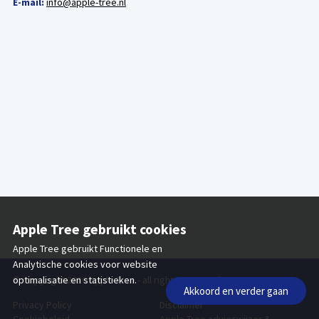
Contact
E-mail:
info@apple-tree.nl
Partner's pensioen
Apple Tree gebruikt cookies
Apple Tree gebruikt Functionele en
Analytische cookies voor website
© Copyright 2026 Apple Tree - all rights reserved
optimalisatie en statistieken.
Akkoord en verder gaan
Privacy Policy
Disclaimer