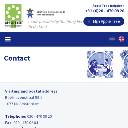
Apple Tree helpdesk
+31 (0)20 - 470 09 20
made possible by Stichting Pensioenfonds IBM
Mijn Apple Tree
Nederland
Home
Calculate your annuity
Contact
Approaching retirement
Variable or stable pension
Living abroad
Visiting and postal address:
Beethovenstraat 59-1
FAQ
1077 HN Amsterdam
About us
Telephone:
020 - 470 09 20
Fax:
020 - 470 02 84